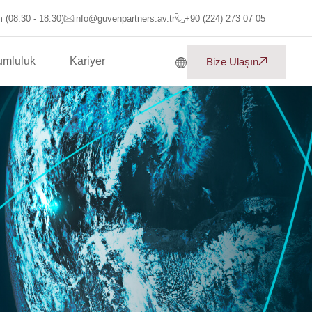
 (08:30 - 18:30)
info@guvenpartners.av.tr
+90 (224) 273 07 05
umluluk
Kariyer
Bize Ulaşın